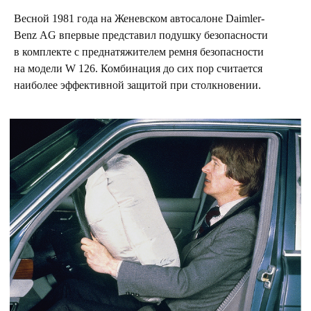
Весной 1981 года на Женевском автосалоне Daimler-
Еще больше
Benz AG впервые представил подушку безопасности
в комплекте с преднатяжителем ремня безопасности
историй и
на модели W 126. Комбинация до сих пор считается
интересных фактов
наиболее эффективной защитой при столкновении.
вы можете прочесть
в нашем журнале
Оставьте свои данные, чтобы получить
журнал Mercedes-Benz Classic Club Russia
+7