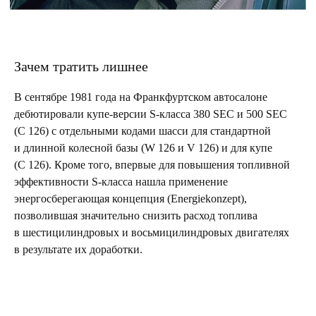
Я подтверждаю ознакомление и даю Согласие
на обработку моих персональных данных в порядке
и на условиях, указанных в
Политике обработки
персональных данных
Зачем тратить лишнее
Заказать печатный номер журнала
В сентябре 1981 года на Франкфуртском автосалоне
дебютировали купе-версии S-класса 380 SEC и 500 SEC
(C 126) с отдельными кодами шасси для стандартной
и длинной колесной базы (W 126 и V 126) и для купе
(C 126). Кроме того, впервые для повышения топливной
эффективности S-класса нашла применение
Присоединяйтесь к
энергосберегающая концепция (Energiekonzept),
позволившая значительно снизить расход топлива
семье Mercedes-Benz
в шестицилиндровых и восьмицилиндровых двигателях
в результате их доработки.